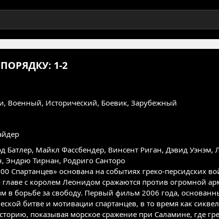
ПОРЯДКУ: 1-2
и
,
Военный
,
Исторический
,
Боевик
,
Зарубежный
айдер
д Батлер
,
Майкл Фассбендер
,
Винсент Риган
,
Дэвид Уэнэм
,
н
,
Эндрю Тирнан
,
Родриго Санторо
00 Спартанцев» основана на событиях греко-персидских вой
о главе с королем Леонидом сражаются против огромной арм
зм в борьбе за свободу. Первый фильм 2006 года, основан
ской битве и мотивации спартанцев, в то время как сиквел
историю, показывая морское сражение при Саламине, где гр