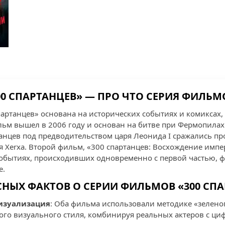
00 СПАРТАНЦЕВ» — ПРО ЧТО СЕРИЯ ФИЛЬМ
артанцев» основана на исторических событиях и комиксах
м вышел в 2006 году и основан на битве при Фермопилах 
ртанцев под предводительством царя Леонида I сражались п
я Xerxa. Второй фильм, «300 спартанцев: Восхождение имп
 событиях, происходивших одновременно с первой частью, 
е.
СНЫХ ФАКТОВ О СЕРИИ ФИЛЬМОВ «300 СП
изуализация
: Оба фильма использовали методике «зеленог
ого визуального стиля, комбинируя реальных актеров с ц