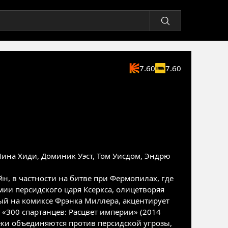
7.60
7.60
Лина Хиди
,
Доминик Уэст
,
Том Уисдом
,
Эндрю
н, в частности на битве при Фермопилах, где
ии персидского царя Ксеркса, олицетворяя
ный на комиксе Фрэнка Миллера, акцентирует
 «300 спартанцев: Расцвет империи» (2014
еки объединяются против персидской угрозы,