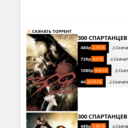
СКАЧАТЬ ТОРРЕНТ
300 СПАРТАНЦЕВ
480p
Скача
2.19 ГБ
720p
Скача
4.6 ГБ
1080p
Ска
9.54 ГБ
4K
Скачат
24.76 ГБ
300 СПАРТАНЦЕВ
480p
Скача
1.46 ГБ