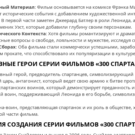
дный Материал
: Фильм основывается на комиксе Фрэнка М
т исторические события с добавлением художественной ин
: В первой части заметен Джеерард Батлер в роли Леонида, а
меник Уэст, которые добавили глубину своим персонажам.
ческого Контекста
: Хотя фильмы романтизируют и драма
ые вопросы о свободе, лояльности и мужестве, исследуя с
 Сборах
: Оба фильма стали коммерчески успешными, зараб
 прокате, что способствовало их популяризации в культуре
НЫЕ ГЕРОИ СЕРИИ ФИЛЬМОВ «300 СПАРТ
лавный герой, предводитель спартанцев, символизирующий 
й царь, антагонист, который ведет свою армию к битве прот
 спартанских воинов, который демонстрирует преданность и
кий воин, поддерживающий Леонида в его борьбе, символи
а-воин, представляющая спартанок и их роль в обществе, х
ой части фильма.
Я СОЗДАНИЯ СЕРИИ ФИЛЬМОВ «300 СПАР
 Заком Снайдером и вышел в 2006 году. Снайдер адаптиро