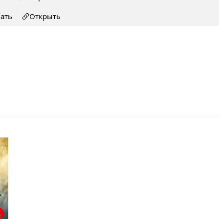
чать
Открыть