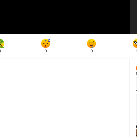
0
0
0