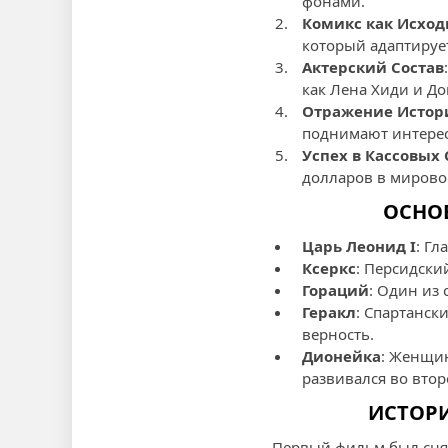
фонами.
Комикс как Исхо
который адаптируе
Актерский Состав
как Лена Хиди и До
Отражение Истори
поднимают интересн
Успех в Кассовых
долларов в мировом
ОСНОВ
Царь Леонид I
: Г
Ксеркс
: Персидски
Гораций
: Один из
Геракл
: Спартанс
верность.
Дионейка
: Женщин
развивался во втор
ИСТОРИ
Первый фильм был снят