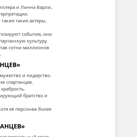
иллера и Линна Варли,
терпретации.
 также такие актеры,
тизируют события, они
партанскую культуру.
отав сотни миллионов
.
АНЦЕВ»
мужество и лидерство.
ив спартанцев.
 храбрость.
зирующий братство и
отя её персонаж более
ТАНЦЕВ»
вал визуальный стиль