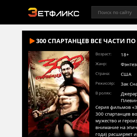
300 СПАРТАНЦЕВ ВСЕ ЧАСТИ ПО 
Возраст:
18+
Жанр:
Фэнтез
Страна:
США
Режиссёр:
Зак Сн
В ролях:
Джерар
Плеви
Серия фильмов «3
300 спартанцев в
мужество и герои
внимание на эпиче
года) расширяет 